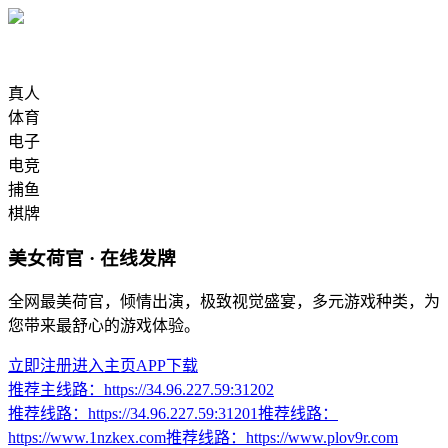
真人
体育
电子
电竞
捕鱼
棋牌
美女荷官 · 在线发牌
全网最美荷官，倾情出演，极致视觉盛宴，多元游戏种类，为
您带来最舒心的游戏体验。
立即注册
进入主页
APP下载
推荐主线路：
https://34.96.227.59:31202
推荐线路：
https://34.96.227.59:31201
推荐线路：
https://www.1nzkex.com
推荐线路：
https://www.plov9r.com