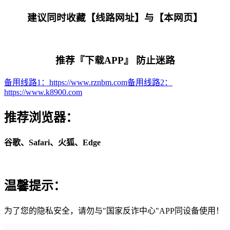
建议同时收藏【线路网址】与【本网页】
推荐『下载APP』 防止迷路
备用线路
1
：
https://www.rznbm.com
备用线路
2
：
https://www.k8900.com
推荐浏览器：
谷歌、Safari、火狐、Edge
温馨提示：
为了您的隐私安全，请勿与"国家反诈中心"APP同设备使用！