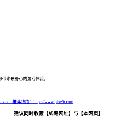
您带来最舒心的游戏体验。
kex.com
推荐线路：
https://www.plov9r.com
建议同时收藏【线路网址】与【本网页】